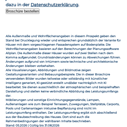
dazu in der
Datenschutzerklärung
.
Alle Außenmaße und Wohnflächenangaben in diesem Prospekt geben den
Stand bei Drucklegung wieder und entsprechen grundsätzlich der Variante für
Häuser mit dem vorgeschlagenen Fassadensystem auf Bodenplatte. Die
Wohnflächenangaben basieren auf den Berechnungen der Planungssoftware
Allplan. Die Außenmaße dieser Häuser wurden auf zwei Stellen nach dem
Komma aufgerundet. Grundrissänderungen können zu Abweichungen führen.
Änderungen aufgrund von Irrtümern sowie technische und architektonische
Änderungen bleiben vorbehalten.
Alle Visualisierungen, Abbildungen und Bildmotive zeigen
Gestaltungsvarianten und Bebauungsbeispiele. Die in dieser Broschüre
verwendeten Bilder wurden teilweise oder vollständig mit künstlicher
Intelligenz generiert, KI-gestützt erstellt und/oder nachträglich mit KI
bearbeitet. Sie dienen ausschließlich der atmosphärischen und beispielhaften
Darstellung und stellen keine verbindliche Abbildung des Leistungsumfangs
dar.
Möblierungen und sonstige Einrichtungsgegenstände, Lampen,
Außenanlagen wie zum Beispiel Terrassen, Zuwegungen, Stellplätze, Carports,
Pools und Gartenanlagen inklusive Bepflanzung sind nicht im
Leistungsumfang enthalten. Der Leistungsumfang ergibt sich abschließend
aus der Baubeschreibung des Hauses. Dort sind auch die
Rahmenbedingungen der wählbaren Inhalte beschrieben.
Stand: 05.2026 | Gültig bis 31.08.2026