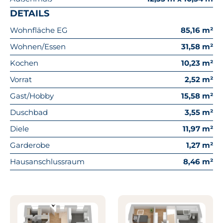
DETAILS
Wohnfläche EG
85,16 m²
Wohnen/Essen
31,58 m²
Kochen
10,23 m²
Vorrat
2,52 m²
Gast/Hobby
15,58 m²
Duschbad
3,55 m²
Diele
11,97 m²
Garderobe
1,27 m²
Hausanschlussraum
8,46 m²