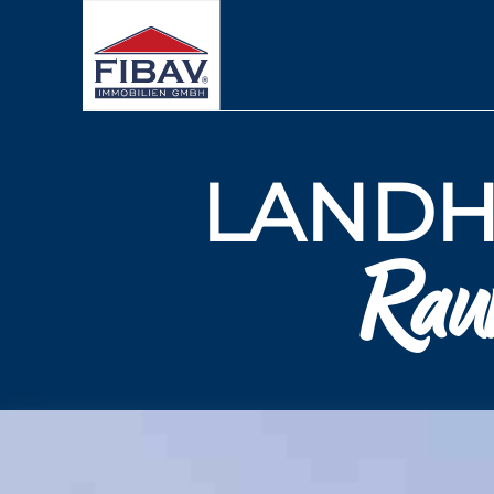
LANDH
Rau