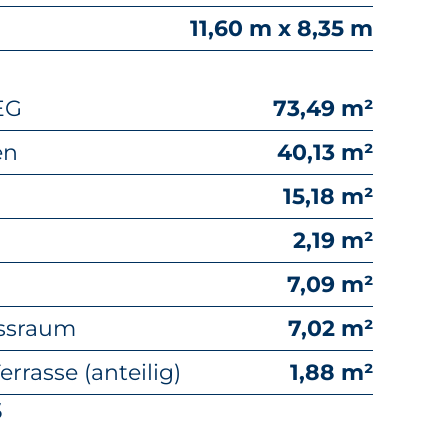
11,60 m x 8,35 m
EG
73,49 m²
en
40,13 m²
15,18 m²
2,19 m²
7,09 m²
ssraum
7,02 m²
rrasse (anteilig)
1,88 m²
S