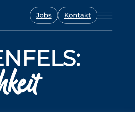
Jobs
Kontakt
NFELS:
keit