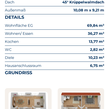
Dach
45° Krüppelwalmdach
Außenmaß
10,08 m x 9,21 m
DETAILS
Wohnfläche EG
69,84 m²
Wohnen/ Essen
36,27 m²
Kochen
13,77 m²
WC
2,82 m²
Diele
10,23 m²
Hausanschlussraum
6,75 m²
GRUNDRISS